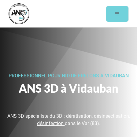
PROFESSIONNEL POUR NID DE FRELONS À VIDAUBAN
ANS 3D à Vidauban
ANS 3D spécialiste du 3D :
dératisation
,
désinsectisation
,
désinfection
dans le Var (83).