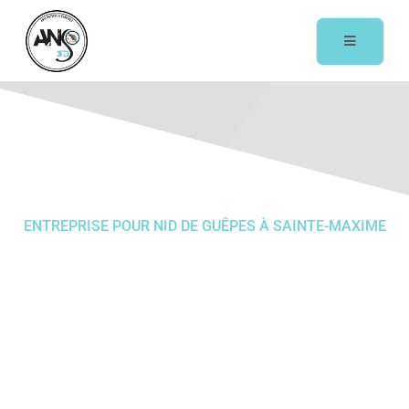
ENTREPRISE POUR NID DE GUÊPES À SAINTE-MAXIME
ANS 3D à Sainte-
Maxime
ANS 3D spécialiste du 3D :
dératisation
,
désinsectisation
,
désinfection
dans le Var (83).