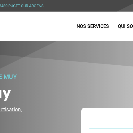
83480 PUGET SUR ARGENS
NOS SERVICES
QUI S
LE MUY
uy
ctisation
,