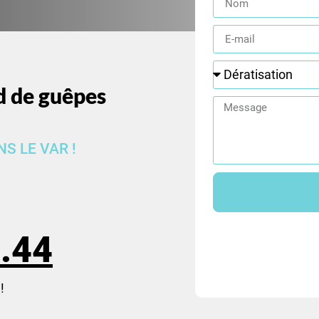
d de guêpes
S LE VAR !
.44
!