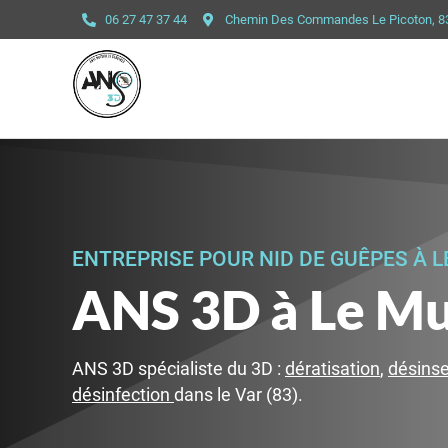
06 27 47 37 44
Chemin Des Commandes Le Picoton, 
ENTREPRISE POUR NID DE GUÊPES À 
ANS 3D à Le M
ANS 3D spécialiste du 3D :
dératisation
,
désinse
désinfection
dans le Var (83).