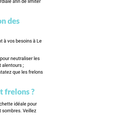
rdiale afin de limiter
on des
t à vos besoins à Le
our neutraliser les
 alentours ;
tatez que les frelons
 frelons ?
chette idéale pour
et sombres. Veillez