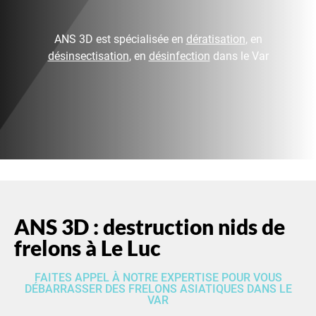
ANS 3D est spécialisée en
dératisation
, en
désinsectisation
, en
désinfection
dans le Var
ANS 3D : destruction nids de
frelons à Le Luc
FAITES APPEL À NOTRE EXPERTISE POUR VOUS
DÉBARRASSER DES FRELONS ASIATIQUES DANS LE
VAR