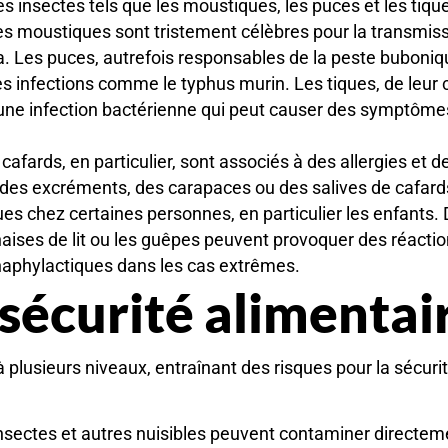
les insectes tels que les moustiques, les puces et les tiqu
s moustiques sont tristement célèbres pour la transmis
a. Les puces, autrefois responsables de la peste buboniq
s infections comme le typhus murin. Les tiques, de leur 
 une infection bactérienne qui peut causer des symptôme
s cafards, en particulier, sont associés à des allergies et d
 des excréments, des carapaces ou des salives de cafard
es chez certaines personnes, en particulier les enfants.
naises de lit ou les guêpes peuvent provoquer des réacti
naphylactiques dans les cas extrêmes.
 sécurité alimentai
 plusieurs niveaux, entraînant des risques pour la sécuri
 insectes et autres nuisibles peuvent contaminer directem