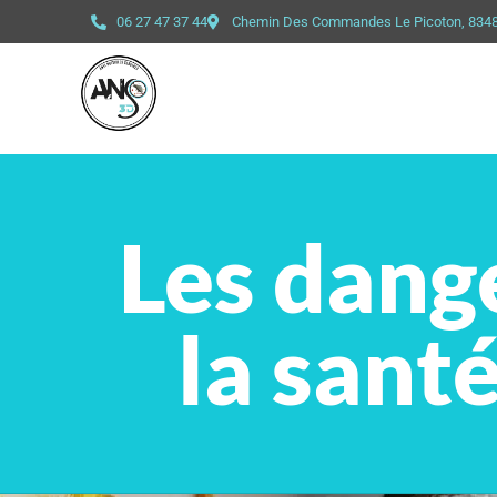
06 27 47 37 44
Chemin Des Commandes Le Picoton, 83
Les dange
la sant