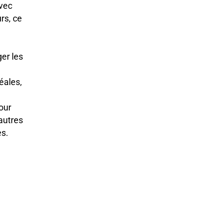
avec
rs, ce
er les
éales,
our
autres
es.