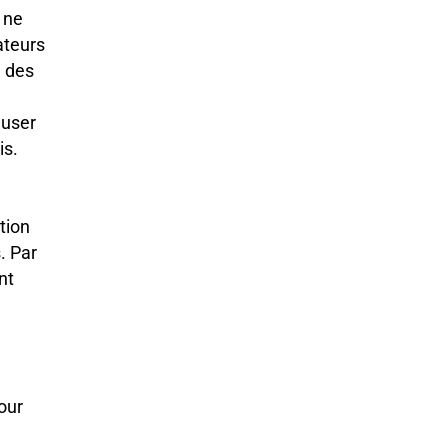
 ne
ateurs
n des
auser
is.
tion
. Par
nt
our