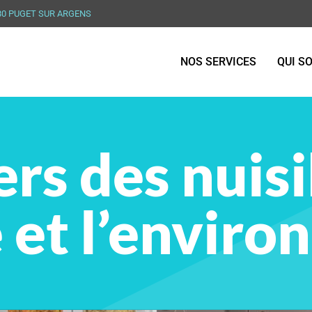
480 PUGET SUR ARGENS
NOS SERVICES
QUI S
rs des nuis
é et l’envir