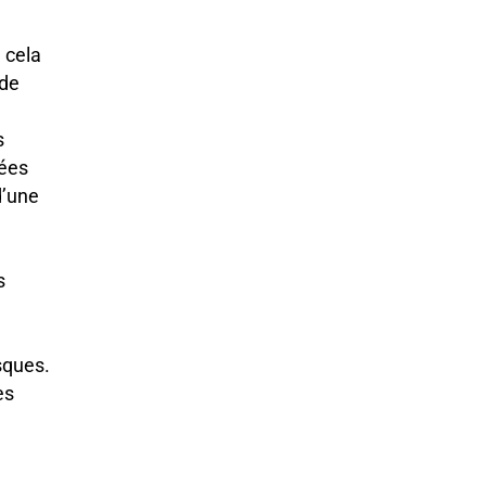
 cela
 de
s
nées
d’une
s
sques.
es