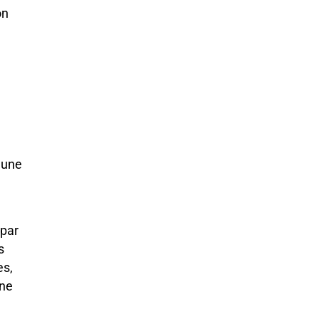
on
 une
 par
s
es,
nne