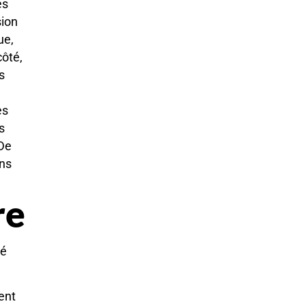
es
sion
ue,
côté,
s
es
s
 De
ons
re
té
ent