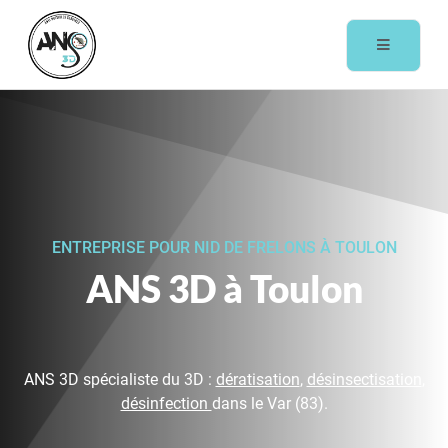
ENTREPRISE POUR NID DE FRELONS À TOULON
ANS 3D à Toulon
ANS 3D spécialiste du 3D :
dératisation
,
désinsectisation
,
désinfection
dans le Var (83).