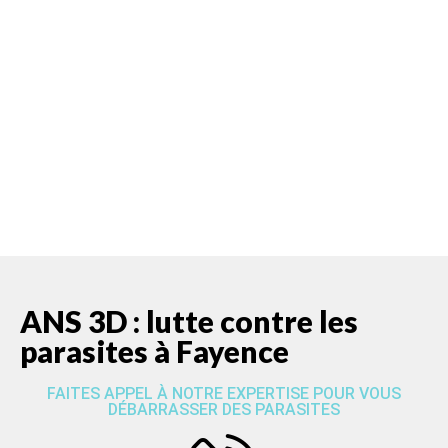
ANS 3D est spécialisée en
dératisation
, en
désinsectisation
, en
désinfection
dans le Var
ANS 3D : lutte contre les
parasites à Fayence
FAITES APPEL À NOTRE EXPERTISE POUR VOUS
DÉBARRASSER DES PARASITES