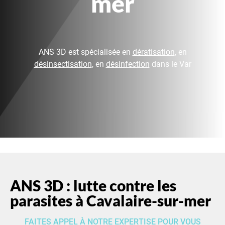
mer
ANS 3D est spécialisée en
dératisation
, en
désinsectisation
, en
désinfection
dans le Var
ANS 3D : lutte contre les
parasites à Cavalaire-sur-mer
FAITES APPEL À NOTRE EXPERTISE POUR VOUS