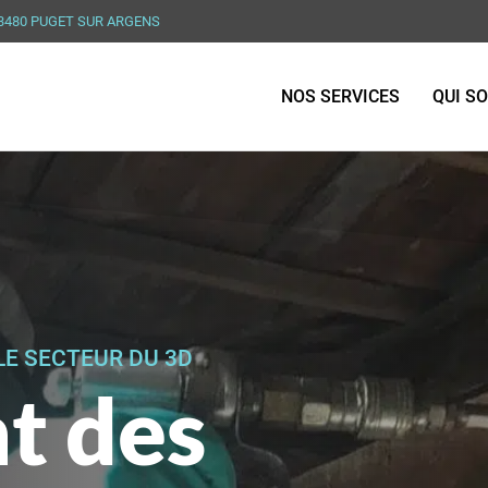
83480 PUGET SUR ARGENS
NOS SERVICES
QUI S
LE SECTEUR DU 3D
t des