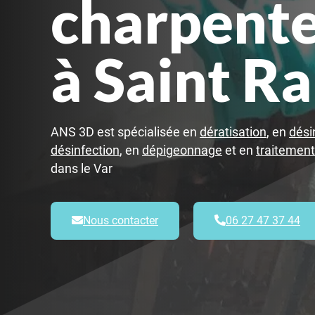
charpent
à Saint R
ANS 3D est spécialisée en
dératisation
, en
dési
désinfection
, en
dépigeonnage
et en
traitemen
dans le Var
Nous contacter
06 27 47 37 44