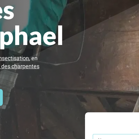
es
aphael
nsectisation
, en
t des charpentes