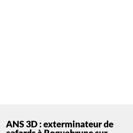
à Roquebrune sur
Argens
ANS 3D est spécialisée en
dératisation
, en
désinsectisation
, en
désinfection
dans le Var
ANS 3D : exterminateur de
cafards à Roquebrune sur