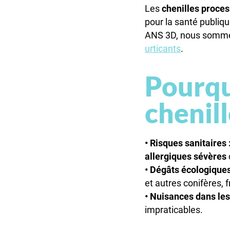
Les
chenilles proces
pour la santé publiq
ANS 3D, nous som
urticants
.
Pourqu
chenil
• Risques sanitaires 
allergiques sévères
• Dégâts écologiques
et autres conifères, f
• Nuisances dans les
impraticables.