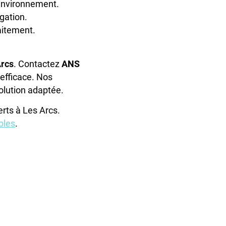
’environnement.
gation.
aitement.
Arcs
. Contactez
ANS
 efficace. Nos
solution adaptée.
rts à Les Arcs.
ibles
.