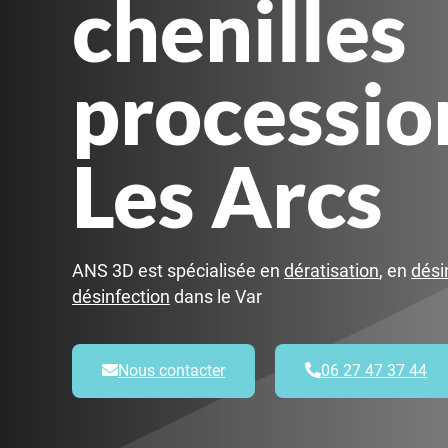
chenilles
processio
Les Arcs
ANS 3D est spécialisée en
dératisation
, en
dési
désinfection
dans le Var
Nous contacter
06 27 47 37 44