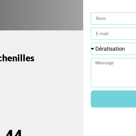
chenilles
.44