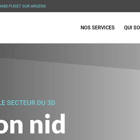
83480 PUGET SUR ARGENS
NOS SERVICES
QUI S
LE SECTEUR DU 3D
on nid