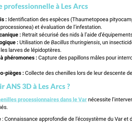
 professionnelle à Les Arcs
s :
Identification des espèces (Thaumetopoea pityocam
ocessionea) et évaluation de l’infestation.
canique :
Retrait sécurisé des nids à l’aide d’équipements
ogique :
Utilisation de
Bacillus thuringiensis
, un insectici
les larves de lépidoptères.
 à phéromones :
Capture des papillons mâles pour interr
co-pièges :
Collecte des chenilles lors de leur descente d
ir ANS 3D à Les Arcs ?
chenilles processionnaires dans le Var
nécessite l’interve
iés.
e
: Connaissance approfondie de l’écosystème du Var et d