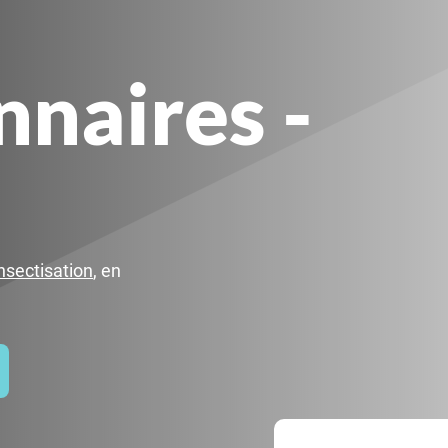
nnaires -
nsectisation
, en