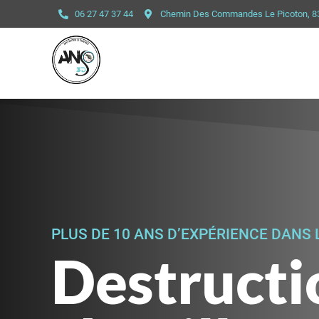
06 27 47 37 44
Chemin Des Commandes Le Picoton, 
PLUS DE 10 ANS D’EXPÉRIENCE DANS 
Destructi