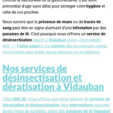
comme la salmonelle ou la gastro-entérite. Il est donc
primordial d’agir sans délai pour protéger votre
hygiène
et
celle de vos proches.
Nous savons que la
présence de mues
ou de
traces de
sang
peut être un signe alarmant d’une
infestation
par des
punaises de lit
. C’est pourquoi nous offrons un
service de
désinsectisation
réactif à
Vidauban
style= »font-weight:
400; »>.
Faites appel
à nos
experts
dès les premiers signes
d’infestation pour éviter que la situation ne se détériore.
Nos services de
désinsectisation et
dératisation à Vidauban
Chez
ANS 3D
, nous offrons une large gamme de
services de
dératisation et désinsectisation
. Nos
interventions
couvrent
divers types de nuisibles, allant des
punaises de lit Vidauban