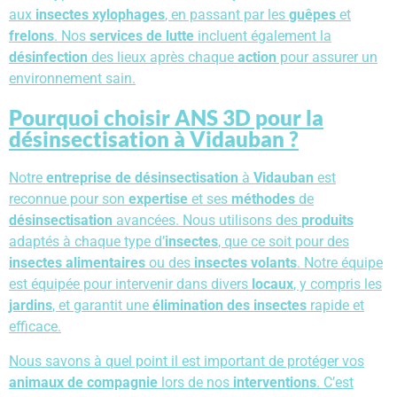
aux
insectes xylophages
, en passant par les
guêpes
et
frelons
. Nos
services de lutte
incluent également la
désinfection
des lieux après chaque
action
pour assurer un
environnement sain.
Pourquoi choisir ANS 3D pour la
désinsectisation à Vidauban ?
Notre
entreprise de désinsectisation
à
Vidauban
est
reconnue pour son
expertise
et ses
méthodes
de
désinsectisation
avancées. Nous utilisons des
produits
adaptés à chaque type d’
insectes
, que ce soit pour des
insectes alimentaires
ou des
insectes volants
. Notre équipe
est équipée pour intervenir dans divers
locaux
, y compris les
jardins
, et garantit une
élimination des insectes
rapide et
efficace.
Nous savons à quel point il est important de protéger vos
animaux de compagnie
lors de nos
interventions
. C’est