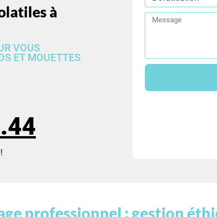
latiles à
OUR VOUS
DS ET MOUETTES
.44
!
e professionnel : gestion éth