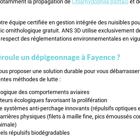
 notamment la propagation de
Chlamydophila psittaci
et 
tre équipe certifiée en gestion intégrée des nuisibles po
ic ornithologique gratuit. ANS 3D utilise exclusivement d
 respect des réglementations environnementales en vigu
roule un dépigeonnage à Fayence ?
ous proposer une solution durable pour vous débarrasser 
rentes méthodes de lutte :
ologique des comportements aviaires
eurs écologiques favorisant la prolifération
e systèmes anti-perchage innovants (répulsifs optiques 
 barrières physiques (filets à maille fine, pics émoussés
nimale)
gels répulsifs biodégradables