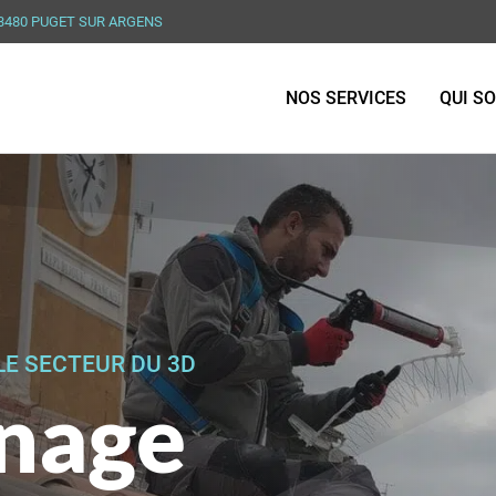
83480 PUGET SUR ARGENS
NOS SERVICES
QUI S
LE SECTEUR DU 3D
nage