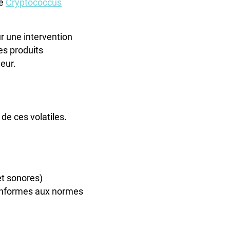
de
Cryptococcus
ur une intervention
es produits
eur.
de ces volatiles.
et sonores)
 conformes aux normes