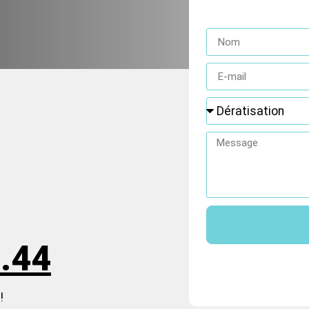
.44
!