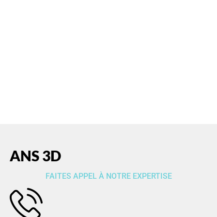
ANS 3D est spécialisée en
dératisation
, en
désinsectisation
, en
désinfection
dans le Var
ANS 3D
FAITES APPEL À NOTRE EXPERTISE